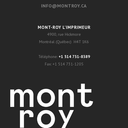
INFO@MONTROY.CA
MONT-ROY L’IMPRIMEUR
4900, rue Hickmore
Montréal (Québec) H4T 1K6
Téléphone:
+1 514 731-8389
Fax:
+1 514 731-1205