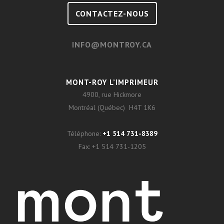
CONTACTEZ-NOUS
INFO@MONTROY.CA
MONT-ROY L’IMPRIMEUR
4900, rue Hickmore
Montréal (Québec) H4T 1K6
Téléphone:
+1 514 731-8389
Fax:
+1 514 731-1205